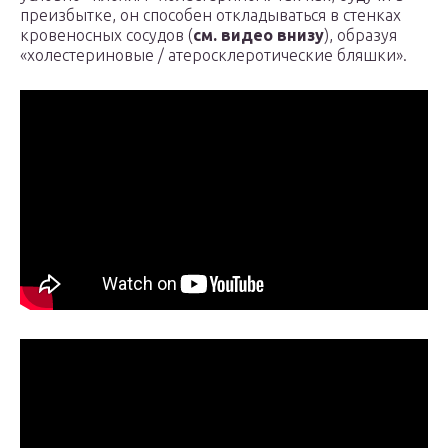
преизбытке, он способен откладываться в стенках
кровеносных сосудов (
см. видео внизу
), образуя
«холестериновые / атеросклеротические бляшки».