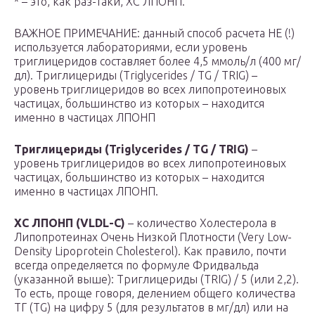
* – это, как раз-таки, ХС ЛПОНП.
ВАЖНОЕ ПРИМЕЧАНИЕ: данный способ расчета НЕ (!)
используется лабораториями, если уровень
триглицеридов составляет более 4,5 ммоль/л (400 мг/
дл). Триглицериды (Triglycerides / TG / TRIG) –
уровень триглицеридов во всех липопротеиновых
частицах, большинство из которых – находится
именно в частицах ЛПОНП
Триглицериды (Triglycerides / TG / TRIG)
–
уровень триглицеридов во всех липопротеиновых
частицах, большинство из которых – находится
именно в частицах ЛПОНП.
ХС ЛПОHП (VLDL-C)
– количество Холестерола в
Липопротеинах Очень Низкой Плотности (Very Low-
Density Lipoprotein Cholesterol). Как правило, почти
всегда определяется по формуле Фридвальда
(указанной выше): Триглицериды (TRIG) / 5 (или 2,2).
То есть, проще говоря, делением общего количества
ТГ (TG) на цифру 5 (для результатов в мг/дл) или на