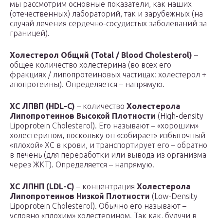
мы рассмотрим основные показатели, как наших
(отечественных) лабораторий, так и зарубежных (на
случай лечения сердечно-сосудистых заболеваний за
границей).
Холестерол Общий (Total / Blood Cholesterol)
–
общее количество холестерина (во всех его
фракциях / липопротеиновых частицах: холестерол +
апопротеины). Определяется – напрямую.
ХС ЛПВП (HDL-C)
– количество
Холестерола
Липопротеинов Высокой Плотности
(High-density
Lipoprotein Cholesterol). Его называют – «хорошим»
холестерином, поскольку он «собирает» избыточный
«плохой» ХС в крови, и транспортирует его – обратно
в печень (для переработки или вывода из организма
через ЖКТ). Определяется – напрямую.
ХС ЛПНП (LDL-C)
– концентрация
Холестерола
Липопротеинов Низкой Плотности
(Low-Density
Lipoprotein Cholesterol). Обычно его называют –
условно «плохим» холестерином. Так как, будучи в