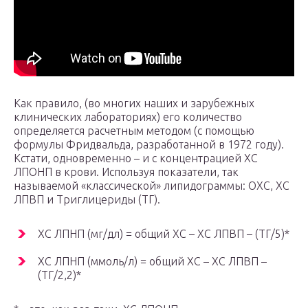
Как правило, (во многих наших и зарубежных
клинических лабораториях) его количество
определяется расчетным методом (с помощью
формулы Фридвальда, разработанной в 1972 году).
Кстати, одновременно – и с концентрацией ХС
ЛПОНП в крови. Используя показатели, так
называемой «классической» липидограммы: ОХС, ХС
ЛПВП и Триглицериды (ТГ).
ХС ЛПНП (мг/дл) = общий ХС – ХС ЛПВП – (ТГ/5)*
ХС ЛПНП (ммоль/л) = общий ХС – ХС ЛПВП –
(ТГ/2,2)*