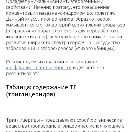
Обладает уникальными антиатерогенными
свойствами. Именно поэтому, его повышенная
концентрация названа «синдромом долголетия».
Данный класс липопротеинов, образно говоря,
«смывает» со стенок артерий своих плохих собратьев
(отправляя их обратно в печень для переработки в
желчные кислоты), чем существенно снижает риски
развития широкого спектра сердечно – сосудистых
заболеваний и атеросклероза («тихого убийцы»).
Рекомендуемся ознакомиться: что такое
коэффициент атерогенности
и для чего его
рассчитывают?
Таблица: содержание ТГ
(триглицеридов)
Триглицериды – представляют собой органические
вещества (производные глицерина), исполняющие в
организме человека, самые важные структурные и