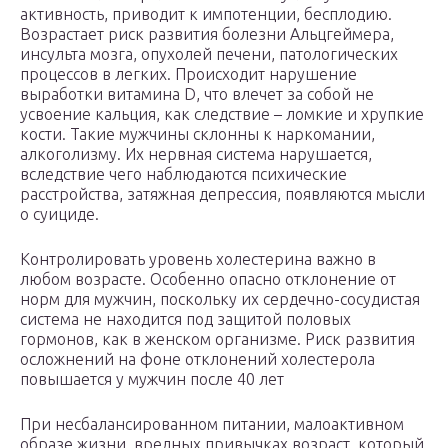
активность, приводит к импотенции, бесплодию.
Возрастает риск развития болезни Альцгеймера,
инсульта мозга, опухолей печени, патологических
процессов в легких. Происходит нарушение
выработки витамина D, что влечет за собой не
усвоение кальция, как следствие – ломкие и хрупкие
кости. Такие мужчины склонны к наркомании,
алкоголизму. Их нервная система нарушается,
вследствие чего наблюдаются психические
расстройства, затяжная депрессия, появляются мысли
о суициде.
Контролировать уровень холестерина важно в
любом возрасте. Особенно опасно отклонение от
норм для мужчин, поскольку их сердечно-сосудистая
система не находится под защитой половых
гормонов, как в женском организме. Риск развития
осложнений на фоне отклонений холестерола
повышается у мужчин после 40 лет
При несбалансированном питании, малоактивном
образе жизни, вредных привычках возраст, который