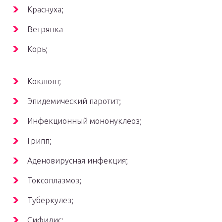
Краснуха;
Ветрянка
Корь;
Коклюш;
Эпидемический паротит;
Инфекционный мононуклеоз;
Грипп;
Аденовирусная инфекция;
Токсоплазмоз;
Туберкулез;
Сифилис;