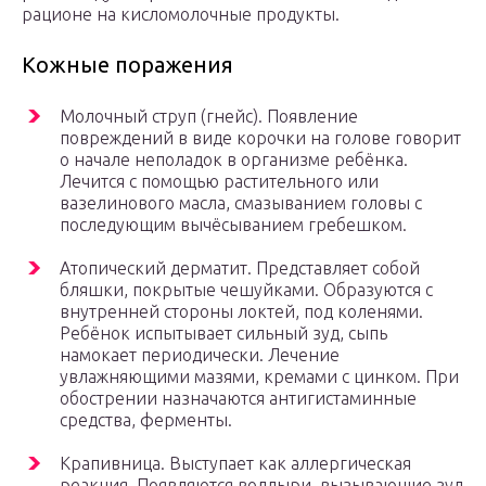
рационе на кисломолочные продукты.
Кожные поражения
Молочный струп (гнейс). Появление
повреждений в виде корочки на голове говорит
о начале неполадок в организме ребёнка.
Лечится с помощью растительного или
вазелинового масла, смазыванием головы с
последующим вычёсыванием гребешком.
Атопический дерматит. Представляет собой
бляшки, покрытые чешуйками. Образуются с
внутренней стороны локтей, под коленями.
Ребёнок испытывает сильный зуд, сыпь
намокает периодически. Лечение
увлажняющими мазями, кремами с цинком. При
обострении назначаются антигистаминные
средства, ферменты.
Крапивница. Выступает как аллергическая
реакция. Появляются волдыри, вызывающие зуд