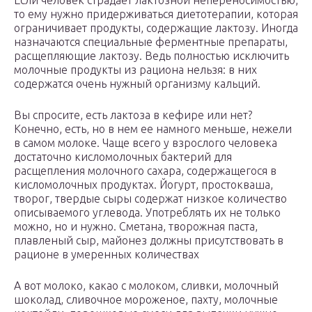
Если человек страдает лактозной непереносимостью,
то ему нужно придерживаться диетотерапии, которая
ограничивает продукты, содержащие лактозу. Иногда
назначаются специальные ферментные препараты,
расщепляющие лактозу. Ведь полностью исключить
молочные продукты из рациона нельзя: в них
содержатся очень нужный организму кальций.
Вы спросите, есть лактоза в кефире или нет?
Конечно, есть, но в нем ее намного меньше, нежели
в самом молоке. Чаще всего у взрослого человека
достаточно кисломолочных бактерий для
расщепления молочного сахара, содержащегося в
кисломолочных продуктах. Йогурт, простокваша,
творог, твердые сыры содержат низкое количество
описываемого углевода. Употреблять их не только
можно, но и нужно. Сметана, творожная паста,
плавленый сыр, майонез должны присутствовать в
рационе в умеренных количествах
А вот молоко, какао с молоком, сливки, молочный
шоколад, сливочное мороженое, пахту, молочные