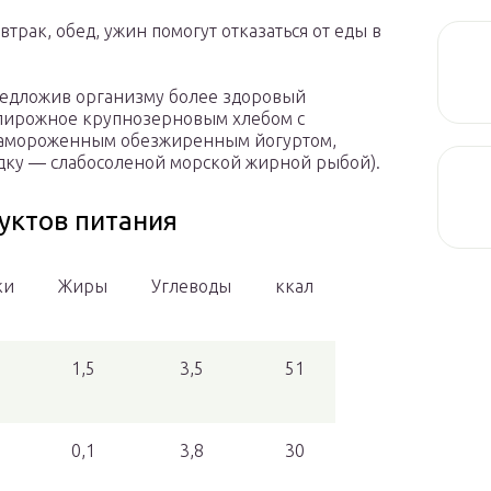
трак, обед, ужин помогут отказаться от еды в
редложив организму более здоровый
пирожное крупнозерновым хлебом с
замороженным обезжиренным йогуртом,
едку — слабосоленой морской жирной рыбой).
уктов питания
ки
Жиры
Углеводы
ккал
1,5
3,5
51
0,1
3,8
30