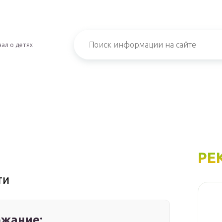
ал о детях
РЕ
ти
жание: