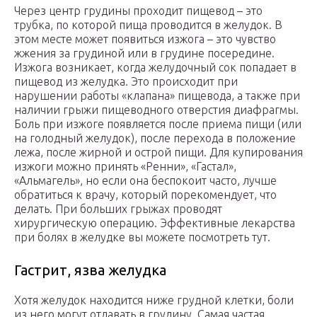
Через центр грудины проходит пищевод – это
трубка, по которой пища проводится в желудок. В
этом месте может появиться изжога – это чувство
жжения за грудиной или в грудине посередине.
Изжога возникает, когда желудочный сок попадает в
пищевод из желудка. Это происходит при
нарушении работы «клапана» пищевода, а также при
наличии грыжи пищеводного отверстия диафрагмы.
Боль при изжоге появляется после приема пищи (или
на голодный желудок), после перехода в положение
лежа, после жирной и острой пищи. Для купирования
изжоги можно принять «Ренни», «Гастал»,
«Альмагель», но если она беспокоит часто, лучше
обратиться к врачу, который порекомендует, что
делать. При больших грыжах проводят
хирургическую операцию. Эффективные лекарства
при болях в желудке вы можете посмотреть тут.
Гастрит, язва желудка
Хотя желудок находится ниже грудной клетки, боли
из него могут отдавать в грудину. Самая частая