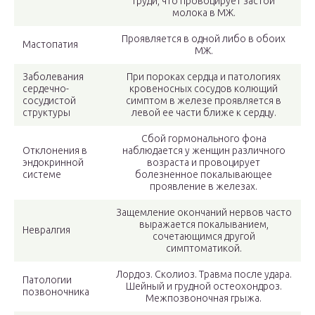
груди, что провоцирует застой
молока в МЖ.
Проявляется в одной либо в обоих
Мастопатия
МЖ.
Заболевания
При пороках сердца и патологиях
сердечно-
кровеносных сосудов колющий
сосудистой
симптом в железе проявляется в
структуры
левой ее части ближе к сердцу.
Сбой гормонального фона
Отклонения в
наблюдается у женщин различного
эндокринной
возраста и провоцирует
системе
болезненное покалывающее
проявление в железах.
Защемление окончаний нервов часто
выражается покалыванием,
Невралгия
сочетающимся другой
симптоматикой.
Лордоз. Сколиоз. Травма после удара.
Патологии
Шейный и грудной остеохондроз.
позвоночника
Межпозвоночная грыжа.