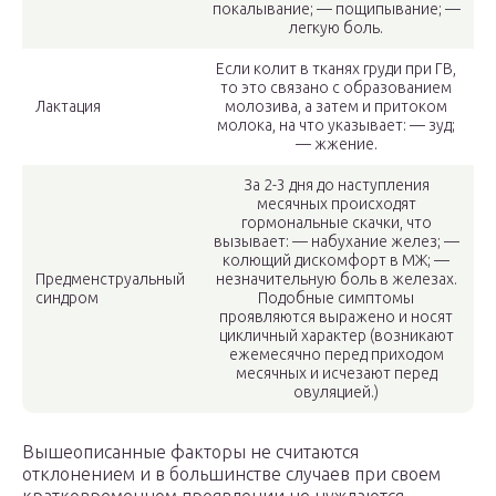
покалывание; — пощипывание; —
легкую боль.
Если колит в тканях груди при ГВ,
то это связано с образованием
Лактация
молозива, а затем и притоком
молока, на что указывает: — зуд;
— жжение.
За 2-3 дня до наступления
месячных происходят
гормональные скачки, что
вызывает: — набухание желез; —
колющий дискомфорт в МЖ; —
Предменструальный
незначительную боль в железах.
синдром
Подобные симптомы
проявляются выражено и носят
цикличный характер (возникают
ежемесячно перед приходом
месячных и исчезают перед
овуляцией.)
Вышеописанные факторы не считаются
отклонением и в большинстве случаев при своем