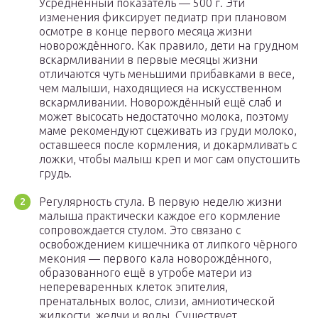
Усреднённый показатель — 500 г. Эти
изменения фиксирует педиатр при плановом
осмотре в конце первого месяца жизни
новорождённого. Как правило, дети на грудном
вскармливании в первые месяцы жизни
отличаются чуть меньшими прибавками в весе,
чем малыши, находящиеся на искусственном
вскармливании. Новорождённый ещё слаб и
может высосать недостаточно молока, поэтому
маме рекомендуют сцеживать из груди молоко,
оставшееся после кормления, и докармливать с
ложки, чтобы малыш креп и мог сам опустошить
грудь.
Регулярность стула. В первую неделю жизни
малыша практически каждое его кормление
сопровождается стулом. Это связано с
освобождением кишечника от липкого чёрного
мекония — первого кала новорождённого,
образованного ещё в утробе матери из
непереваренных клеток эпителия,
пренатальных волос, слизи, амниотической
жидкости, желчи и воды. Существует