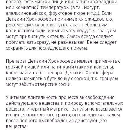
поверхность мягкой пищи или напитков холодной
или комнатной температуры (в т.ч. йогурт,
апельсиновый сок, фруктовое пюре и т.д.). Если
Депакин Хроносфера принимается с жидкостью,
рекомендуется ополоснуть стакан небольшим
количеством воды и выпить эту воду, т.к. гранулы
могут прилипнуть к стеклу. Смесь всегда следует
проглатывать сразу, не разжевывая. Ее не следует
сохранять для последующего приема.
Препарат Депакин Хроносфера нельзя применять с
горячей пищей или напитками (такими как супы,
кофе, чай и т.д.). Препарат Депакин Хроносфера
нельзя насыпать в бутылочку с соской, т.к. гранулы
могут забить отверстие соски.
Учитывая длительность процесса высвобождения
действующего вещества и природу вспомогательных
веществ, инертный матрикс гранулы не всасывается
из пищеварительного тракта; он выводится с калом
после полного высвобождения действующего
вещества.