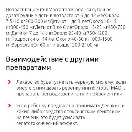
Возраст пациентовМасса телаСредняя суточная
доза*Грудные дети в возрасте от 6 до 12 месОколо
7.5-10 кг200-300 мгДети от 1 до 3 летОколо 10-15
кг300-450 мгДети от 3 до 6 летОколо 15-25 кг450-750
мгДети от 7 до 14 летОколо 25-40 кг750-1200
мгПодростки от 14 летОколо 40-60 кг1000-1500
мгВзрослыеОт 60 кг и выше1200-2100 мг
Взаимодействие с другими
препаратами
Лекарство будет угнетать нервную систему, если
вместе с ним давать ребенку ингибиторы МАО, ,
препараты бензодиазепина или нейролептики.
Если ребенку предписано принимать Депакин и
какие-либо средства с токсическим действием
на печень, это будет усиливать
гепатотоксический эффект.