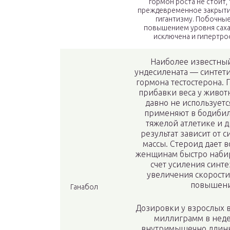
гормон роста не стоит,
преждевременное закрытие
гигантизму. Побочны
повышением уровня сахар
исключена и гипертро
Наиболее известны
ундесилената — синтети
гормона тестостерона. 
прибавки веса у живот
давно не используетс
применяют в бодибил
тяжелой атлетике и д
результат зависит от
массы. Стероид дает 
женщинам быстро набир
счет усиления синте
увеличения скорости
повышени
Ганабол
Дозировки у взрослых в
миллиграмм в неде
внутримышечно длинн