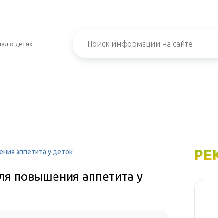
ал о детях
РЕ
ения аппетита у деток
ля повышения аппетита у