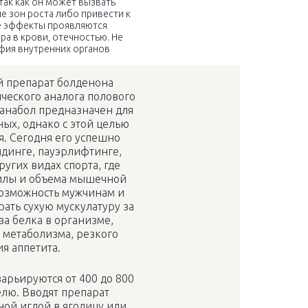
 так как он может вызвать
 зон роста либо привести к
е эффекты проявляются
а в крови, отечностью. Не
фия внутренних органов
й препарат болденона
ческого аналога полового
Ганабол предназначен для
ных, однако с этой целью
я. Сегодня его успешно
динге, пауэрлифтинге,
ругих видах спорта, где
 силы и объема мышечной
возможность мужчинам и
ать сухую мускулатуру за
за белка в организме,
 метаболизма, резкого
я аппетита.
арьируются от 400 до 800
лю. Вводят препарат
ой иглой в ягодицу или