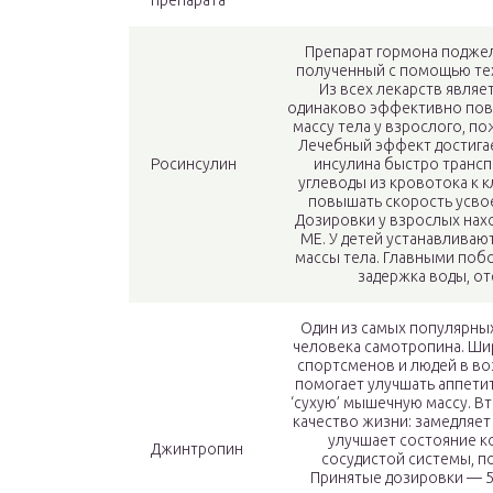
препарата
Препарат гормона подже
полученный с помощью те
Из всех лекарств явля
одинаково эффективно пов
массу тела у взрослого, по
Лечебный эффект достига
Росинсулин
инсулина быстро трансп
углеводы из кровотока к к
повышать скорость усво
Дозировки у взрослых нахо
МЕ. У детей устанавливаю
массы тела. Главными по
задержка воды, о
Один из самых популярны
человека самотропина. Ши
спортсменов и людей в в
помогает улучшать аппети
‘сухую’ мышечную массу. 
качество жизни: замедляет
улучшает состояние ко
Джинтропин
сосудистой системы, п
Принятые дозировки — 5