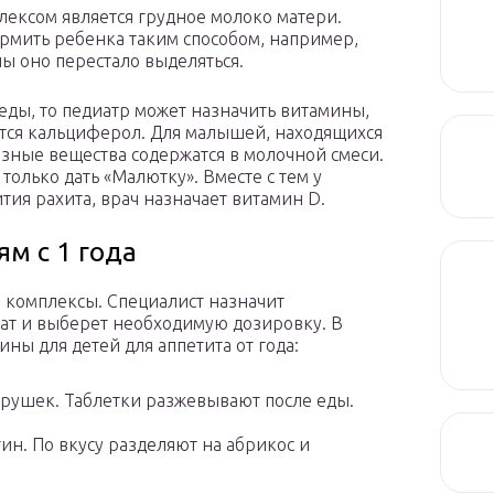
ексом является грудное молоко матери.
кормить ребенка таким способом, например,
ы оно перестало выделяться.
еды, то педиатр может назначить витамины,
тся кальциферол. Для малышей, находящихся
езные вещества содержатся в молочной смеси.
только дать «Малютку». Вместе с тем у
тия рахита, врач назначает витамин D.
м с 1 года
е комплексы. Специалист назначит
ат и выберет необходимую дозировку. В
ны для детей для аппетита от года:
рушек. Таблетки разжевывают после еды.
ин. По вкусу разделяют на абрикос и