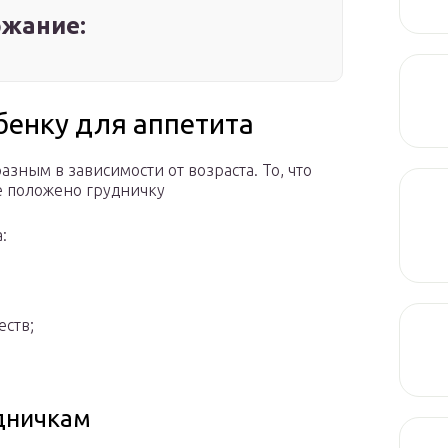
жание:
бенку для аппетита
ным в зависимости от возраста. То, что
не положено грудничку
:
еств;
дничкам