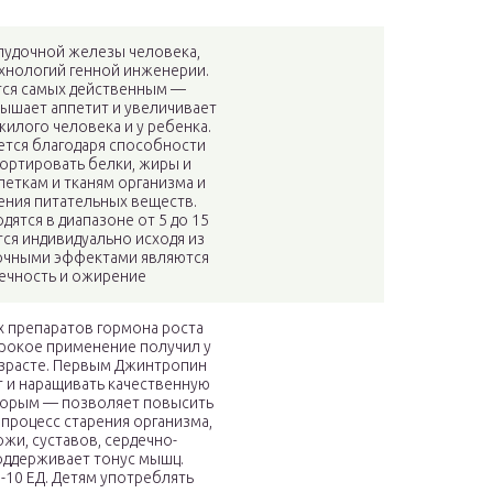
лудочной железы человека,
хнологий генной инженерии.
ется самых действенным —
ышает аппетит и увеличивает
жилого человека и у ребенка.
ется благодаря способности
ортировать белки, жиры и
леткам и тканям организма и
ения питательных веществ.
дятся в диапазоне от 5 до 15
тся индивидуально исходя из
бочными эффектами являются
течность и ожирение
х препаратов гормона роста
рокое применение получил у
озрасте. Первым Джинтропин
т и наращивать качественную
Вторым — позволяет повысить
 процесс старения организма,
жи, суставов, сердечно-
оддерживает тонус мышц.
-10 ЕД. Детям употреблять