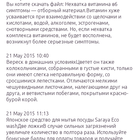
Вы хотите скачать файл: Нехватка витамина в6
симптомы — отборный материал.Витамин хуже
усваивается при взаимодействии со щелочами и
кислотами, водой, алкоголем, эстрогенами,
снотворными средствами. Но, если нехватка
комплекса витаминов, не будет восполнена,
возникнут более серьезные симптомы.
21 May 2015 10:40
Вереск в домашних условияхЦветет он также
колокольчиками, собранными в густые кисти, только
они имеют слегка неправильную форму, со
сросшимися лепестками. Отличаются мелкими
чешуевидными листочками, налегающими друг на
друга, и ветвистыми побегами, покрытыми красно-
бурой корой.
21 May 2015 11:13
Японское средство для мытья посуды Saraya Eco
washДве ложкиВ случае сильных загрязнений
увеличьте количество в полтора раза. Используйте
бонусные баллы для оплаты товаров и получайте