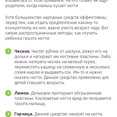
избавиться от этой привычки. На что только не идут
родители, когда малыш кусает ногти
Хотя большинство народных средств эффективны,
перед тем, как отдать предпочтение какому-то
конкретному из них, важно учесть возраст чада. Вот
самые распространенные методы, как отучить
ребенка грызть ногти:
Чеснок.
Чистят зубчик от шелухи, режут его на
дольки и натирают им ногтевые пластины. Либо
можно натереть чеснок на мелкой терке,
переместить кашицу на сложенную в несколько
слоев марлю и выдавить сок. Им-то и нужно
смазать ногти. Данное средство приемлемо для
детей старшего возраста.
Лимон.
Дольками протирают обгрызенные
пластины. Кисловатые ногти вряд ли понравится
грызть малышу.
Горчица.
Данное средство наносят на ногти.