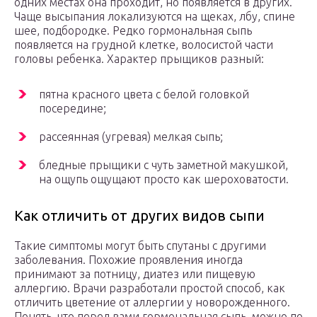
одних местах она проходит, но появляется в других.
Чаще высыпания локализуются на щеках, лбу, спине
шее, подбородке. Редко гормональная сыпь
появляется на грудной клетке, волосистой части
головы ребенка. Характер прыщиков разный:
пятна красного цвета с белой головкой
посередине;
рассеянная (угревая) мелкая сыпь;
бледные прыщики с чуть заметной макушкой,
на ощупь ощущают просто как шероховатости.
Как отличить от других видов сыпи
Такие симптомы могут быть спутаны с другими
заболевания. Похожие проявления иногда
принимают за потницу, диатез или пищевую
аллергию. Врачи разработали простой способ, как
отличить цветение от аллергии у новорожденного.
Понять, что перед вами гормональная сыпь, можно по