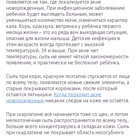
появляется не там, где локализуется акне
новорожденных. При инфекционном заболевании
ребенок будет выглядеть больным, может
уменьшиться количество мочи, измениться характер
кала. Корь, краснуха, ветрянка у ребёнка первого
месяца жизни – это из ряда вон выходящая ситуация,
опасная для жизни малыша. Детские инфекции в
этом возрасте всегда протекают с высокой
температурой, 39 и выше. При акне нет
температуры, сыпь не имеет чёткой закономерности
появления, и практически не беспокоит ребёнка.
Сыпь при кори, краснухе поэтапно спускается от лица
по всему телу, появляются новые свежие элементы, а
старые покрываются корочками, после который
остаются пятнышки.
Когда проходит акне
новорожденных
никаких следов на коже не остаётся.
При скарлатине всё начинается тоже со щек, и потом
мелкоточечная сыпь распространяется по всему телу,
больше всего концентрируясь в складках кожи. Сыпь
при скарлатине не покрывает область носогубного