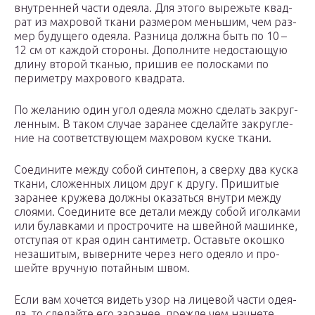
внут­рен­ней части оде­я­ла. Для это­го вырежь­те квад­
рат из мах­ро­вой тка­ни раз­ме­ром мень­шим, чем раз­
мер буду­ще­го оде­я­ла. Раз­ни­ца долж­на быть по 10 –
12 см от каж­дой сто­ро­ны. Допол­ни­те недо­ста­ю­щую
дли­ну вто­рой тка­нью, при­шив ее полос­ка­ми по
пери­мет­ру мах­ро­во­го квад­ра­та.
По жела­нию один угол оде­я­ла мож­но сде­лать закруг­
лен­ным. В таком слу­чае зара­нее сде­лай­те закруг­ле­
ние на соот­вет­ству­ю­щем мах­ро­вом кус­ке тка­ни.
Соеди­ни­те меж­ду собой син­те­пон, а свер­ху два кус­ка
тка­ни, сло­жен­ных лицом друг к дру­гу. При­ши­тые
зара­нее кру­же­ва долж­ны ока­зать­ся внут­ри меж­ду
сло­я­ми. Соеди­ни­те все дета­ли меж­ду собой игол­ка­ми
или булав­ка­ми и про­стро­чи­те на швей­ной машин­ке,
отсту­пая от края один сан­ти­метр. Оставь­те окош­ко
неза­ши­тым, вывер­ни­те через него оде­я­ло и про­
шей­те вруч­ную потай­ным швом.
Если вам хочет­ся видеть узор на лице­вой части оде­я­
ла, то сде­лай­те его зара­нее, преж­де чем нач­не­те