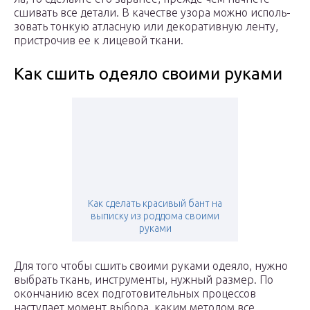
сши­вать все дета­ли. В каче­стве узо­ра мож­но исполь­
зо­вать тон­кую атлас­ную или деко­ра­тив­ную лен­ту,
при­стро­чив ее к лице­вой тка­ни.
Как сшить одеяло своими руками
Как сделать красивый бант на
выписку из роддома своими
руками
Для того чтобы сшить своими руками одеяло, нужно
выбрать ткань, инструменты, нужный размер. По
окончанию всех подготовительных процессов
наступает момент выбора, каким методом все