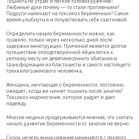
Тошнота по утрам и легкое головокружение?
Любимые духи почему — то стали противными?
Подруги намекают на токсикоз беременных? Самое
время улыбнуться и почувствовать себя счастливой.
Определить начало беременности можно, как
правило, только через несколько дней после
задержки менструации. Причиной является долгое
путешествие оплодотворенной яйцеклетки к
уютному месту ее девятимесячного обитания и
трансформации из бластоцисты в самого настоящего
трехкилограммового человечка.
Женщина, мечтающая о беременности, постоянно
ожидает, когда же начнет тошнить после зачатия?
Токсикоз недомогание, которое радует и дает
надежду.
Многие медики придерживаются мнения, что считать
начало развития беременности от зачатия не верно.
Сорок недель вынашивания начинаются с первого