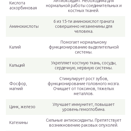
Антиоксидант. Необходима для
Кислота
нормальной работы соединительных и
аскорбиновая
костных тканей.
6 из 15-ти аминокислот граната
Аминокислоты
совершенно незаменимы для
человека.
Помогает нормальному
Калий
функционированию выделительной
системы.
Укрепляет костную ткань, сосуды,
Кальций
сердечную, нервную системы.
Стимулирует рост зубов,
Фосфор,
функционирование головного мозга.
магний
Очищает от токсинов, тяжелых
металлов.
Улучшает иммунитет, повышает
Цинк, железо
уровень гемоглобина.
Сильные антиоксиданты. Препятствует
Катехины
возникновению раковых опухолей.