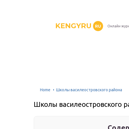
KENGYRU
RU
Онлайн-журн
Home
Школы василеостровского района
Школы василеостровского р
Содер