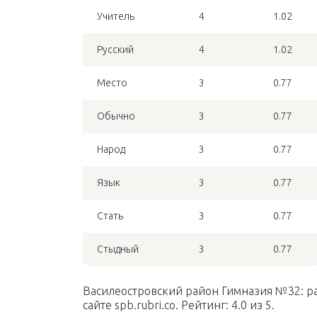
Учитель
4
1.02
Русский
4
1.02
Место
3
0.77
Обычно
3
0.77
Народ
3
0.77
Язык
3
0.77
Стать
3
0.77
Стыдный
3
0.77
Василеостровский район Гимназия №32: ра
сайте spb.rubri.co. Рейтинг: 4.0 из 5.