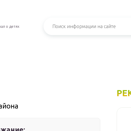
ал о детях
РЕ
айона
жание: