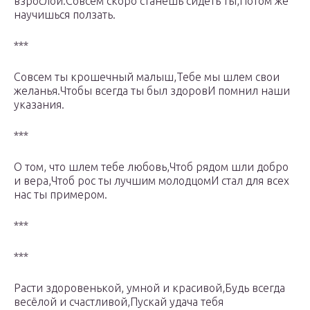
взрослой.Совсем скоро станешь сидеть ты,Потом же
научишься ползать.
***
Совсем ты крошечный малыш,Тебе мы шлем свои
желанья.Чтобы всегда ты был здоровИ помнил наши
указания.
***
О том, что шлем тебе любовь,Чтоб рядом шли добро
и вера,Чтоб рос ты лучшим молодцомИ стал для всех
нас ты примером.
***
***
Расти здоровенькой, умной и красивой,Будь всегда
весёлой и счастливой,Пускай удача тебя