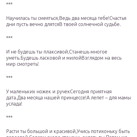
***
Научилась ты смеяться,Ведь два месяца тебе!Счастья
дни пусть вечно длятсяВ твоей солнечной судьбе.
***
И не будешь ты плаксивой,Станешь многое
уметь.Будешь ласковой и милойВзглядом на весь
мир смотреть!
***
У маленьких ножек и ручекСегодня приятная
дата.Два месяца нашей принцессе!А лепет – для мамы
услада!
***
Расти ты большой и красивой,Учись потихоньку быть