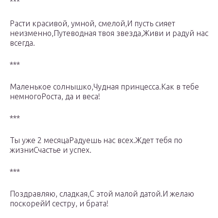
***
Расти красивой, умной, смелой,И пусть сияет
неизменно,Путеводная твоя звезда,Живи и радуй нас
всегда.
***
Маленькое солнышко,Чудная принцесса.Как в тебе
немногоРоста, да и веса!
***
Ты уже 2 месяцаРадуешь нас всех.Ждет тебя по
жизниСчастье и успех.
***
Поздравляю, сладкая,С этой малой датой.И желаю
поскорейИ сестру, и брата!