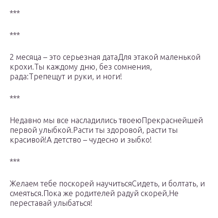
***
***
2 месяца – это серьезная датаДля этакой маленькой
крохи.Ты каждому дню, без сомнения,
рада:Трепещут и руки, и ноги!
***
Недавно мы все насладились твоеюПрекраснейшей
первой улыбкой.Расти ты здоровой, расти ты
красивой!А детство – чудесно и зыбко!
***
Желаем тебе поскорей научитьсяСидеть, и болтать, и
смеяться.Пока же родителей радуй скорей,Не
переставай улыбаться!