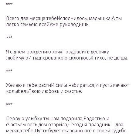
***
Всего два месяца тебеИсполнилось, малышка,А ты
легко семьею всейУже руководишь.
***
Я с днем рождению хочуПоздравить девочку
любимуюИ над кроваткою склонюсьЯ тихо, не дыша.
***
Желаю я тебе растиИ силы набираться,И пусть качают
колыбельТвою любовь и счастье.
***
Первую улыбку ты нам подарила,Радостью и
счастьем весь дом озарила,Сегодня праздник – два
месяца тебе,Пусть будет сказочно всё в твоей судьбе.