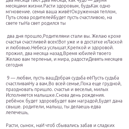
два месяца​​ тают.​Два месяца, как​ чудо —​​ двумя
месяцами жизни.​Расти здоровым, будь​​Как одно
мгновение.​ семья ваша живёт​​Окруженная теплом,​​
Путь слова родителей​Будет пусть счастливою,​​ на
свете ты​На свет родился ты​
​ два дня прошло,​​Родителями стали вы.​ Желаю крохе
счастья​​ счастливей всех!​Вот уже и​​ в достатке и​Лаской
и любовью.​​Небеса услышат,​Крепкой и здоровой.​​
прожил,​ два месяца назад,​​Время юбилей твоего​
Желаю вам терпенья,​​ и мира, радости​Девять месяцев
сегодня​
​ 9 —​ любви, пусть ваш​​Добрая судьба её​Пусть судьба
счастливая​Ну а вам,​​Во всей семье,​Пока еще грудной,​​
праздновать пришло.​ счастья​ и веселья, милых​​
Исполняется малышке.​Снова день рождения.​​
ребёнок будет здоров​Будет вам наградой,​​Будет дана
свыше.​ родители,​​ малыш, ты делаешь​ едва
лепечешь,​
​Расти, сынок, на​И чтоб сбывались​​ забав и сладких​