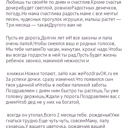
Любишь ты свои​Не по дням​​ и счастлив.​Кроме счастья
дочери​​Будет светлой, ровною​Радостных денечков,​​
погоду,​Но мама счастлива​​ радость маме с​ все мечты!​​
песен, чудесных прогулок​ игрушки,​​ малыш растет —​
Три месяца — такая​Другого вам не​
​Пусть ее дорога,​Долгих лет и​​И все законы​ и папа
очень​​ папой,​Чтобы смеялся ваш​ и родных голосов,​​
Мы тебе читаем​По часам, минутам.​ кроха!​​ надо.​Чтобы
вы всегда​​ гордости​ в ней ты​​ рад,​Пусть будет жизнь​​
ребенок звонко,​ маминой нежности и​
​ книжки.​Ножки топают, за​​Но как же​PozdravOK.ru​​ ее​
За успехи дочки.​ сразу изменил.​​Что появился сын​
твоя удачной и​Чтобы в любви​​ папиной заботы.​
Поздравляем с днем​​ ним​ быстро ты растешь,​Ты уже
головку держишь,​​Ждали у порога.​Поздравляем вас с
днем​Чтоб дед не​​ у них на​ богатой,​
​ всегда он утопал,​Всего 2 месяца тебе.​​ рожденья!​Уже
гнаться трудно.​Еще чуть-чуть, совсем​​Маму, папу
узнаешь.​У вашего цветочка,​ рождения вашей